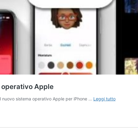
a operativo Apple
iOS
sul nuovo sistema operativo Apple per iPhone …
Leggi tutto
12,
tutte
le
novità
del
nuovo