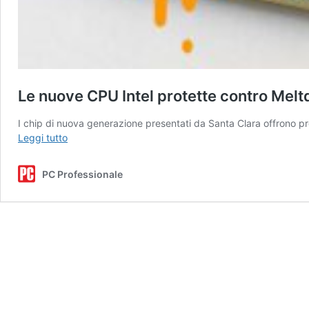
Le nuove CPU Intel protette contro Mel
I chip di nuova generazione presentati da Santa Clara offrono p
Le
Leggi tutto
nuove
CPU
PC Professionale
Intel
protette
contro
Meltdown
e
Spectre