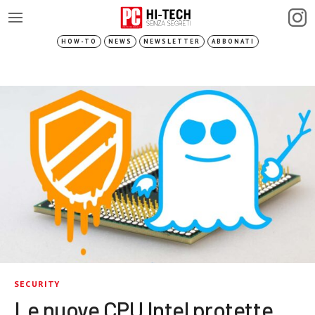
HOW-TO
NEWS
NEWSLETTER
ABBONATI
SECURITY
Le nuove CPU Intel protette