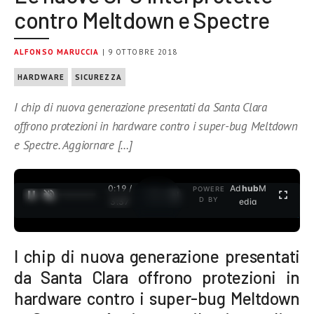
contro Meltdown e Spectre
ALFONSO MARUCCIA
| 9 OTTOBRE 2018
HARDWARE
SICUREZZA
I chip di nuova generazione presentati da Santa Clara
offrono protezioni in hardware contro i super-bug Meltdown
e Spectre. Aggiornare […]
0:19 /
Ad
hub
M
POWERE
1
/
2
D BY
3:37
edia
I chip di nuova generazione presentati
da Santa Clara offrono protezioni in
hardware contro i super-bug Meltdown