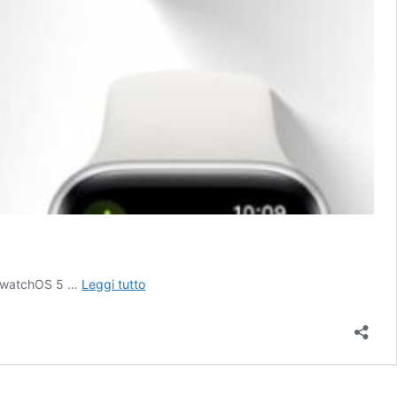
watchOS
h. watchOS 5 …
Leggi tutto
5:
tutte
le
novità
e
come