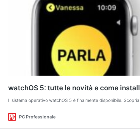
watchOS 5: tutte le novità e come insta
Il sistema operativo watchOS 5 è finalmente disponibile. Scopr
PC Professionale