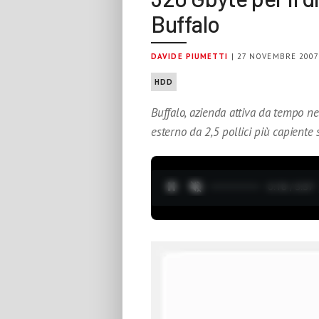
Buffalo
DAVIDE PIUMETTI
| 27 NOVEMBRE 200
HDD
Buffalo, azienda attiva da tempo nel 
esterno da 2,5 pollici più capiente 
0:19 / 3:37