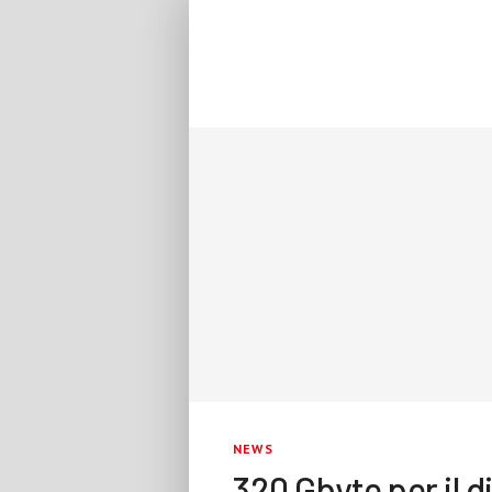
NEWS
320 Gbyte per il d