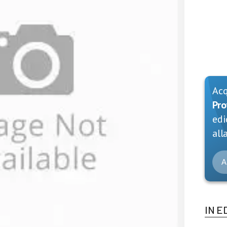
Ac
Pro
edi
alla
A
IN E