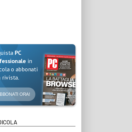
quista
PC
fessionale
in
cola o abbonati
 rivista.
BBONATI ORA!
DICOLA