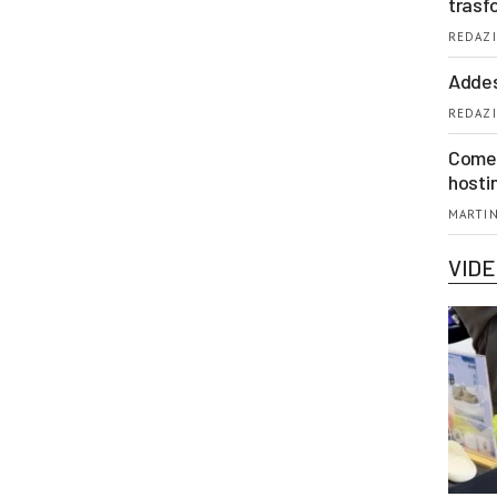
trasf
REDAZI
Addes
REDAZI
Come 
hosti
MARTIN
VID