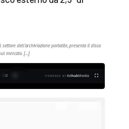
7
settore dell’archiviazione portatile, presenta il disco
sul mercato. […]
1
/
2
Ad
hub
Media
POWERED BY