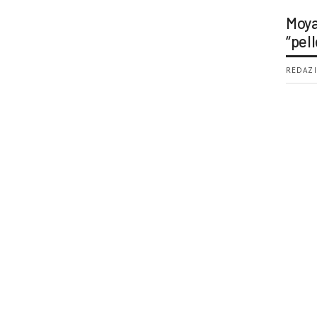
Moya
“pell
REDAZI