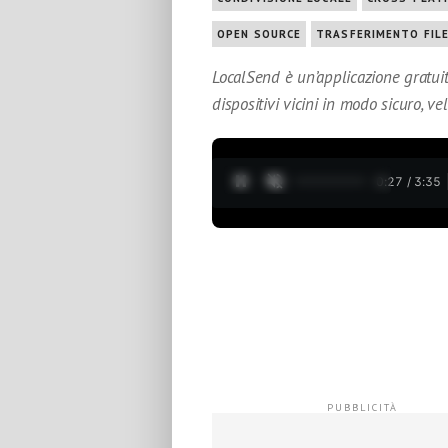
OPEN SOURCE
TRASFERIMENTO FIL
LocalSend è un’applicazione gratui
dispositivi vicini in modo sicuro, ve
0:28 / 3:35