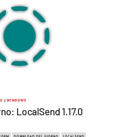
RE
|
WINDOWS
no: LocalSend 1.17.0
FORM
DOWNLOAD DEL GIORNO
LOCALSEND