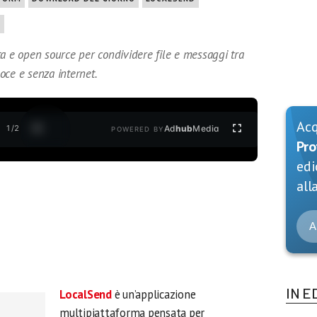
E
ta e open source per condividere file e messaggi tra
loce e senza internet.
Ac
1
/
2
Ad
hub
Media
POWERED BY
Pro
edi
alla
A
IN E
LocalSend
è un’applicazione
multipiattaforma pensata per