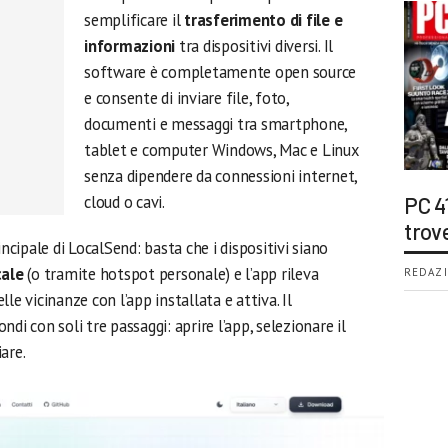
semplificare il
trasferimento di file e
informazioni
tra dispositivi diversi. Il
software è completamente open source
e consente di inviare file, foto,
documenti e messaggi tra smartphone,
tablet e computer Windows, Mac e Linux
senza dipendere da connessioni internet,
cloud o cavi.
PC 4
trov
incipale di LocalSend: basta che i dispositivi siano
cale
(o tramite hotspot personale) e l’app rileva
REDAZI
le vicinanze con l’app installata e attiva. Il
di con soli tre passaggi: aprire l’app, selezionare il
iare.