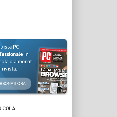
quista
PC
fessionale
in
cola o abbonati
 rivista.
BBONATI ORA!
DICOLA