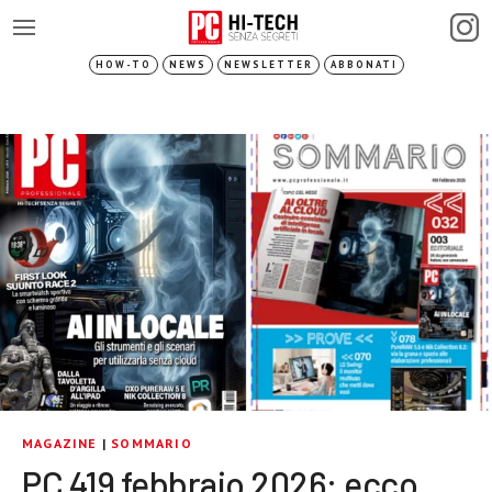
HOW-TO
NEWS
NEWSLETTER
ABBONATI
MAGAZINE
|
SOMMARIO
PC 419 febbraio 2026: ecco