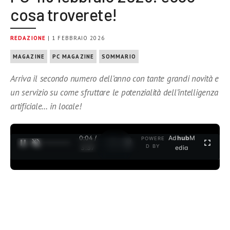
cosa troverete!
REDAZIONE
| 1 FEBBRAIO 2026
MAGAZINE
PC MAGAZINE
SOMMARIO
Arriva il secondo numero dell’anno con tante grandi novità e
un servizio su come sfruttare le potenzialità dell’intelligenza
artificiale… in locale!
0:04 /
Ad
hub
M
POWERE
1
/
2
D BY
3:37
edia