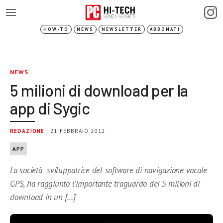
HOW-TO
NEWS
NEWSLETTER
ABBONATI
NEWS
5 milioni di download per la
app di Sygic
REDAZIONE
| 21 FEBBRAIO 2012
APP
La società sviluppatrice del software di navigazione vocale
GPS, ha raggiunto l’importante traguardo dei 5 milioni di
download in un […]