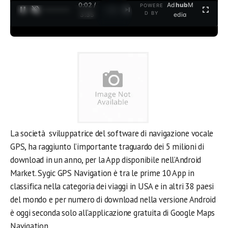
0:02 /
Ad
hub
M
POWERE
1
/
2
D BY
3:35
edia
La società sviluppatrice del software di navigazione vocale
GPS, ha raggiunto l’importante traguardo dei 5 milioni di
download in un anno, per la App disponibile nell’Android
Market. Sygic GPS Navigation è tra le prime 10 App in
classifica nella categoria dei viaggi in USA e in altri 38 paesi
del mondo e per numero di download nella versione Android
è oggi seconda solo all’applicazione gratuita di Google Maps
Navigation.