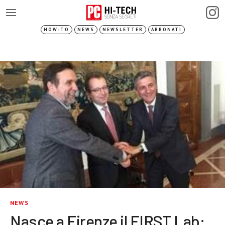
HOW-TO
NEWS
NEWSLETTER
ABBONATI
NEWS
Nasce a Firenze il FIRST Lab: