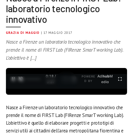
laboratorio tecnologico
innovativo
GRAZIA DI MAGGIO
| 17 MAGGIO 2017
Nasce a Firenze un laboratorio tecnologico innovativo che
prende il nome di FIRST Lab (FIRenze SmarT working Lab).
L’obiettivo è […]
0:18 /
Ad
hub
M
POWERE
1
/
2
D BY
3:37
edia
Nasce a Firenze un laboratorio tecnologico innovativo che
prende il nome di FIRST Lab (FIRenze SmarT working Lab).
L’obiettivo è quello di elaborare progetti e prototipi di
servizi utili ai cittadini dell’area metropolitana fiorentina e