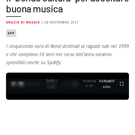
buona musica
GRAZIA DI MAGGIO
| 28 NOVEMBRE 2017
APP
I cinquecento euro di Renzi destinati ai ragazzi nati nel 1999
e che compiono 18 anni nel corso dell’anno saranno
spendibili anche su Spotify.
0:03 /
Ad
hub
M
POWERE
1
/
2
D BY
3:37
edia