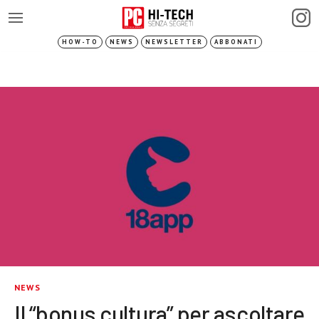
HOW-TO
NEWS
NEWSLETTER
ABBONATI
NEWS
Il “bonus cultura” per ascoltare