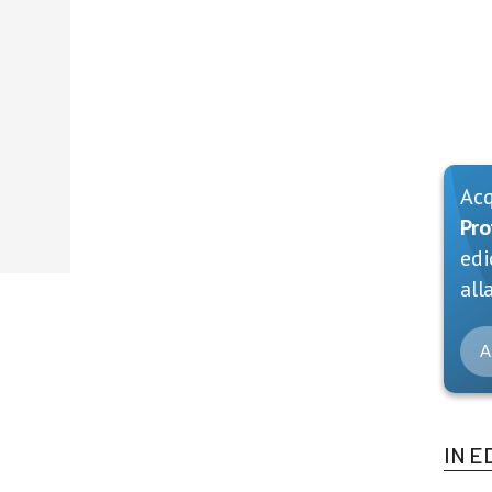
Ac
Pro
edi
alla
A
IN E