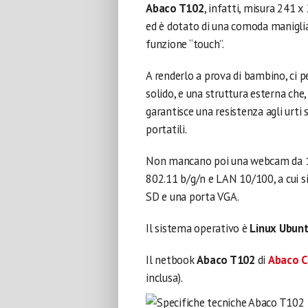
Abaco T102
, infatti, misura 241 
ed è dotato di una comoda maniglia
funzione “touch”.
A renderlo a prova di bambino, ci p
solido, e una struttura esterna che, 
garantisce una resistenza agli urti
portatili.
Non mancano poi una webcam da 1.3
802.11 b/g/n e LAN 10/100, a cui s
SD e una porta VGA.
Il sistema operativo è
Linux Ubun
Il netbook
Abaco T102
di
Abaco C
inclusa).