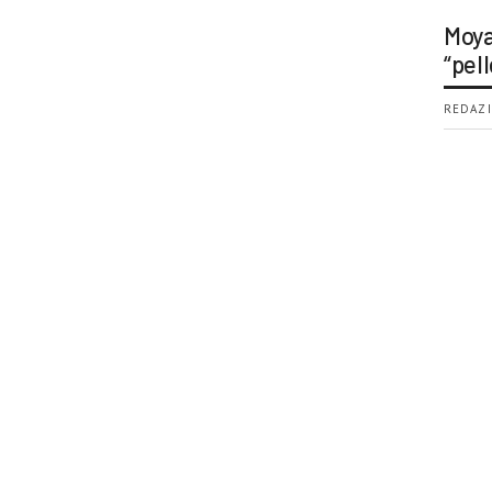
Moya
“pell
REDAZI