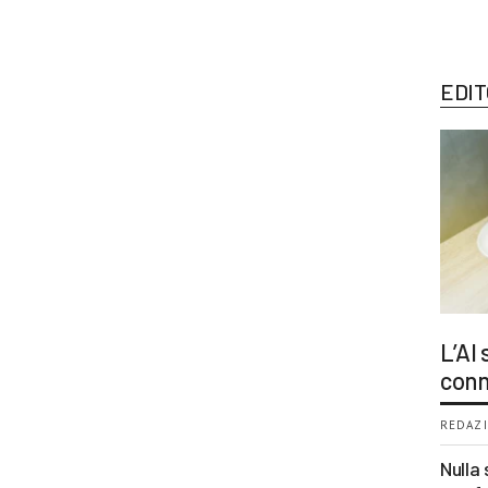
EDIT
L’AI
conn
REDAZI
Nulla 