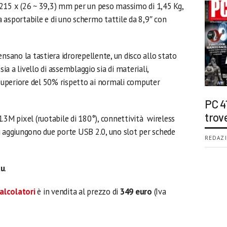
x 215 x (26 ~ 39,3) mm per un peso massimo di 1,45 Kg,
 asportabile e di uno schermo tattile da 8,9″ con
ensano la tastiera idrorepellente, un disco allo stato
sia a livello di assemblaggio sia di materiali,
 superiore del 50% rispetto ai normali computer
PC 4
trov
M pixel (ruotabile di 180°), connettività wireless
i aggiungono due porte USB 2.0, uno slot per schede
REDAZI
tu
.
alcolatori
è in vendita al prezzo di
349 euro
(Iva