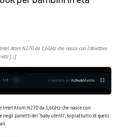
 Intel Atom N270 da 1,6GHz che nasce con l’obiettivo
netti […]
1
/
2
Ad
hub
Media
POWERED BY
re Intel Atom N270 da 1,6GHz che nasce con
 e negli zainetti dei “baby utenti”, soprattutto di quelli
ri.