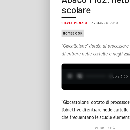
scolare
SILVIA.PONZIO
| 23 MARZO 2010
NOTEBOOK
“Giocattolone” dotato di processore
di entrare nelle cartelle e negli zai
0:04 / 3:35
“Giocattolone” dotato di processo
l’obiettivo di entrare nelle cartelle
che frequentano le scuole elementa