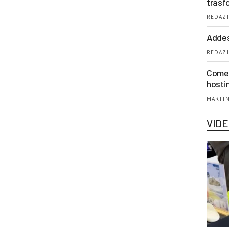
trasf
REDAZI
Addes
REDAZI
Come 
hosti
MARTIN
VID