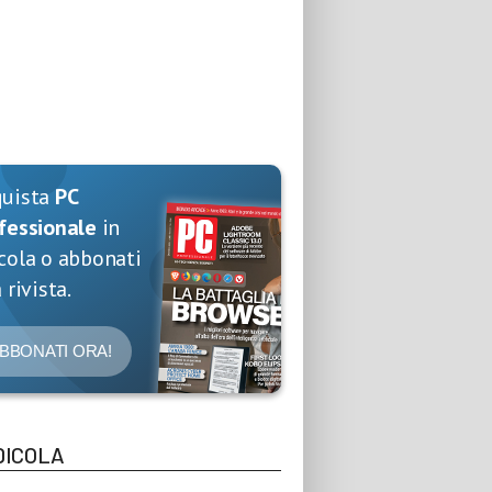
quista
PC
fessionale
in
cola o abbonati
 rivista.
BBONATI ORA!
DICOLA