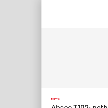
NEWS
Abaco T102: netb