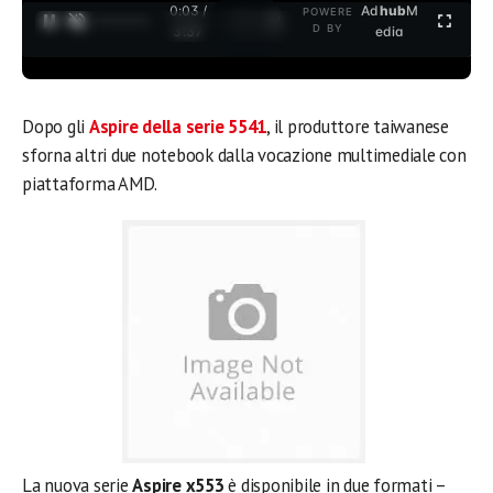
0:04 /
Ad
hub
M
POWERE
1
/
2
D BY
3:37
edia
Dopo gli
Aspire della serie 5541
, il produttore taiwanese
sforna altri due notebook dalla vocazione multimediale con
piattaforma AMD.
La nuova serie
Aspire x553
è disponibile in due formati –