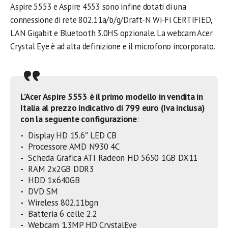
Aspire 5553 e Aspire 4553 sono infine dotati di una
connessione di rete 802.11a/b/g/Draft-N Wi-Fi CERTIFIED,
LAN Gigabit e Bluetooth 3.0HS opzionale. La webcam Acer
Crystal Eye è ad alta definizione e il microfono incorporato.
L’Acer Aspire 5553 è il primo modello in vendita in
Italia al prezzo indicativo di 799 euro (Iva inclusa)
con la seguente configurazione
:
Display HD 15.6″ LED CB
Processore AMD N930 4C
Scheda Grafica ATI Radeon HD 5650 1GB DX11
RAM 2x2GB DDR3
HDD 1x640GB
DVD SM
Wireless 802.11bgn
Batteria 6 celle 2.2
Webcam 1.3MP HD CrystalEye