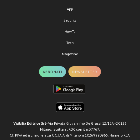
App
Security
HowTo
Tech
Magazine
ABBONATI
NEWSLETTER
Visibilia Editrice Srl
- Via Privata Giovannino De Grassi 12/12A - 20123
Milano. Iscritta al ROC con il n.37767.
CF, P.IVA ed iscrizione alla C.C.I.A.A. di Milano n.10269990965. Numero REA: