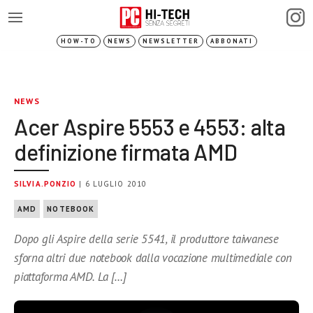
HOW-TO
NEWS
NEWSLETTER
ABBONATI
NEWS
Acer Aspire 5553 e 4553: alta
definizione firmata AMD
SILVIA.PONZIO
| 6 LUGLIO 2010
AMD
NOTEBOOK
Dopo gli Aspire della serie 5541, il produttore taiwanese
sforna altri due notebook dalla vocazione multimediale con
piattaforma AMD. La […]