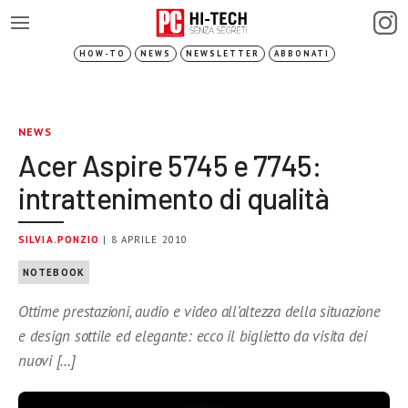
HOW-TO
NEWS
NEWSLETTER
ABBONATI
NEWS
Acer Aspire 5745 e 7745:
intrattenimento di qualità
SILVIA.PONZIO
| 8 APRILE 2010
NOTEBOOK
Ottime prestazioni, audio e video all’altezza della situazione
e design sottile ed elegante: ecco il biglietto da visita dei
nuovi […]