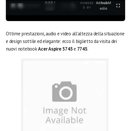
0:04 /
Ad
hub
M
POWERE
1
/
2
D BY
3:37
edia
Ottime prestazioni, audio e video all’altezza della situazione
e design sottile ed elegante: ecco il biglietto da visita dei
nuovi notebook
Acer Aspire 5745
e
7745
.