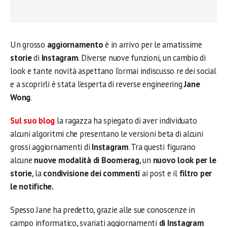
Un grosso
aggiornamento
è in arrivo per le amatissime
storie
di
Instagram
. Diverse nuove funzioni, un cambio di
look e tante novità aspettano l’ormai indiscusso re dei social
e a scoprirli è stata l’esperta di reverse engineering
Jane
Wong
.
Sul suo blog
la ragazza ha spiegato di aver individuato
alcuni algoritmi che presentano le versioni beta di alcuni
grossi aggiornamenti di
Instagram
. Tra questi figurano
alcune
nuove modalità di Boomerag
, un
nuovo look per le
storie
, la
condivisione dei commenti
ai post e il
filtro per
le notifiche.
Spesso Jane ha predetto, grazie alle sue conoscenze in
campo informatico, svariati aggiornamenti
di Instagram