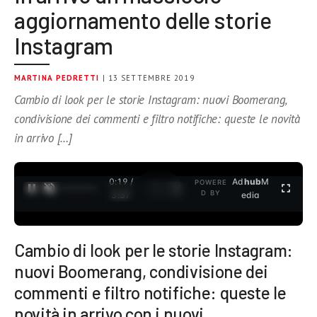
aggiornamento delle storie
Instagram
MARTINA PEDRETTI
| 13 SETTEMBRE 2019
Cambio di look per le storie Instagram: nuovi Boomerang,
condivisione dei commenti e filtro notifiche: queste le novità
in arrivo […]
0:19 /
Ad
hub
M
POWERE
1
/
2
D BY
3:37
edia
Cambio di look per le storie Instagram:
nuovi Boomerang, condivisione dei
commenti e filtro notifiche: queste le
novità in arrivo con i nuovi