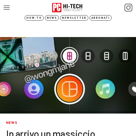
HOW-TO
NEWS
NEWSLETTER
ABBONATI
NEWS
In arrivo un massiccio