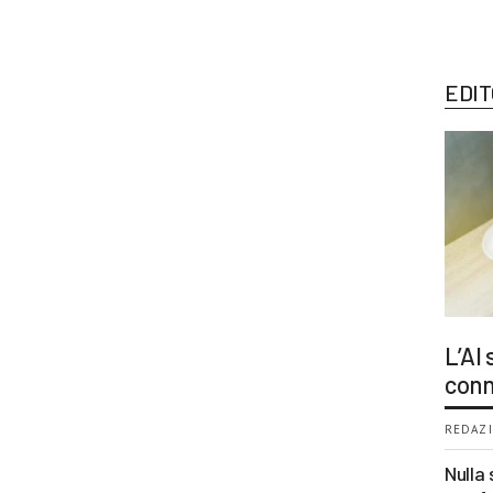
EDIT
L’AI
conn
REDAZI
Nulla 