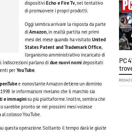
dispositivi
Echo e Fire Tv
, nel tentativo
di promuovere i propri prodotti.
Oggi sembra arrivare la risposta da parte
di
Amazon
, in realtà partita nei primi
mesi del mese quando ha visitato
United
States Patent and Trademark Office
,
l’organismo amministrativo incaricato di
PC 4
ti. Indiscrezioni parlano di
due nuovi nomi
depositati
trov
enti per
YouTube
.
REDAZI
penTube
e nonostante Amazon detiene un dominio
998 le informazioni rivelano che il marchio sia
ti e immagini
su più piattaforme. Inoltre, sembra che
tto sarebbe pronto se nei prossimi mesi volesse
a
al colosso YouTube.
su questa operazione. Soltanto il tempo darà le giuste