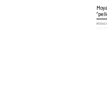
Moya
“pell
REDAZI