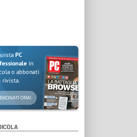
quista
PC
fessionale
in
cola o abbonati
 rivista.
BBONATI ORA!
DICOLA