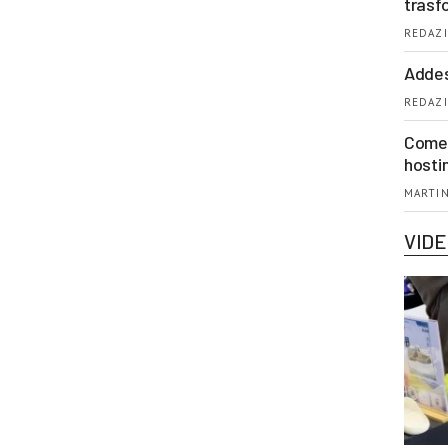
trasf
REDAZI
Addes
REDAZI
Come 
hosti
MARTIN
VID