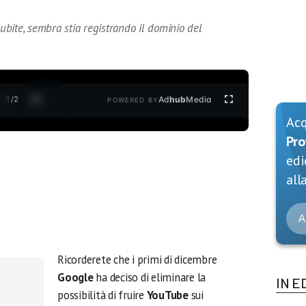
subite, sembra stia registrando il dominio del
1
/
2
Ad
hub
Media
POWERED BY
Ac
Pro
edi
alla
A
Ricorderete che i primi di dicembre
Google
ha deciso di eliminare la
IN E
possibilità di fruire
YouTube
sui