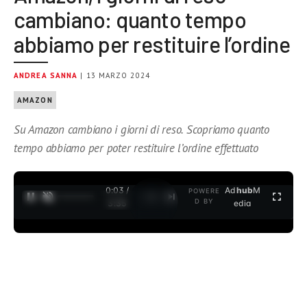
cambiano: quanto tempo
abbiamo per restituire l’ordine
ANDREA SANNA
| 13 MARZO 2024
AMAZON
Su Amazon cambiano i giorni di reso. Scopriamo quanto
tempo abbiamo per poter restituire l’ordine effettuato
0:04 /
Ad
hub
M
POWERE
1
/
2
D BY
3:35
edia