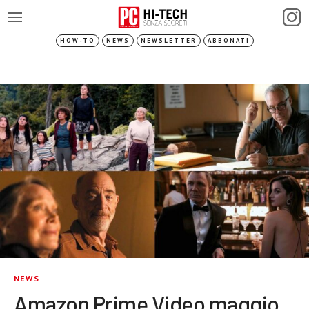
HOW-TO
NEWS
NEWSLETTER
ABBONATI
NEWS
Amazon Prime Video maggio