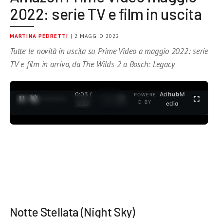
2022: serie TV e film in uscita
MARTINA PEDRETTI
| 2 MAGGIO 2022
Tutte le novità in uscita su Prime Video a maggio 2022: serie
TV e film in arrivo, da The Wilds 2 a Bosch: Legacy
0:04 /
Ad
hub
M
POWERE
1
/
2
D BY
3:37
edia
Notte Stellata (Night Sky)