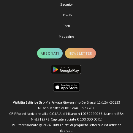
Security
HowTo
Tech
Magazine
ABBONATI
NEWSLETTER
Visibilia Editrice Srl
- Via Privata Giovannino De Grassi 12/12A - 20123
Milano. Iscritta al ROC con il n.37767.
CF, P.IVA ed iscrizione alla C.C.I.A.A. di Milano n.10269990965. Numero REA:
MI-2519578. Capitale sociale € 100.000,00 I.V.
PC Professionale © 2026. Tutti i diritti di proprietà letteraria ed artistica
riservati.