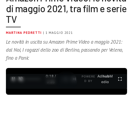
di maggio 2021, tra film e serie
TV
MARTINA PEDRETTI
| 1 MAGGIO 2021
Le novità in uscita su Amazon Prime Video a maggio 2021:
dal Noi, I ragazzi dello zoo di Berlino, passando per Veleno,
fino a Panic
0:19 /
Ad
hub
M
POWERE
1
/
2
D BY
3:35
edia