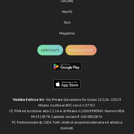
Security
HowTo
Tech
Magazine
ABBONATI
NEWSLETTER
Visibilia Editrice Srl
- Via Privata Giovannino De Grassi 12/12A - 20123
Milano. Iscritta al ROC con il n.37767.
CF, P.IVA ed iscrizione alla C.C.I.A.A. di Milano n.10269990965. Numero REA:
MI-2519578. Capitale sociale € 100.000,00 I.V.
PC Professionale © 2026. Tutti i diritti di proprietà letteraria ed artistica
riservati.