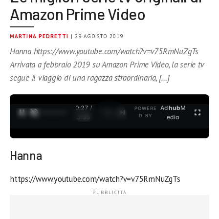
Amazon Prime Video
MARTINA PEDRETTI
| 29 AGOSTO 2019
Hanna https://www.youtube.com/watch?v=v75RmNuZgTs
Arrivata a febbraio 2019 su Amazon Prime Video, la serie tv
segue il viaggio di una ragazza straordinaria, […]
0:27 /
Ad
hub
M
POWERE
1
/
2
D BY
3:35
edia
Hanna
https://www.youtube.com/watch?v=v75RmNuZgTs