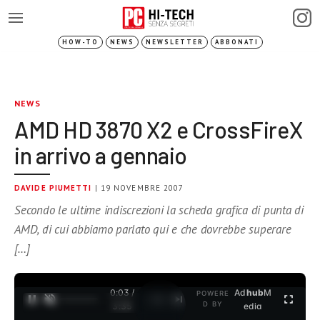
HOW-TO
NEWS
NEWSLETTER
ABBONATI
NEWS
AMD HD 3870 X2 e CrossFireX
in arrivo a gennaio
DAVIDE PIUMETTI
| 19 NOVEMBRE 2007
Secondo le ultime indiscrezioni la scheda grafica di punta di
AMD, di cui abbiamo parlato qui e che dovrebbe superare
[…]
0:03 /
Ad
hub
M
POWERE
1
/
2
D BY
3:35
edia