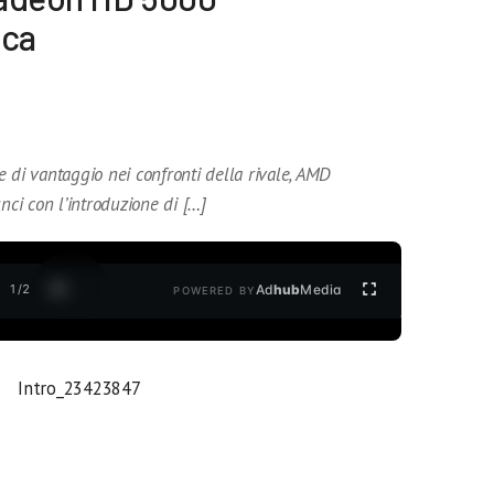
ica
 di vantaggio nei confronti della rivale, AMD
i con l’introduzione di […]
1
/
2
Ad
hub
Media
POWERED BY