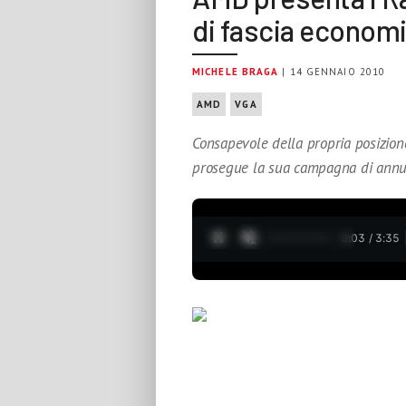
di fascia econom
MICHELE BRAGA
| 14 GENNAIO 2010
AMD
VGA
Consapevole della propria posizione
prosegue la sua campagna di annunc
0:04 / 3:35