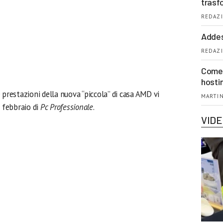
trasf
REDAZI
Addes
REDAZI
Come 
hosti
le prestazioni della nuova “piccola” di casa AMD vi
MARTIN
 febbraio di
Pc Professionale
.
VID