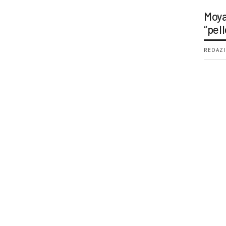
Moya
“pell
REDAZI