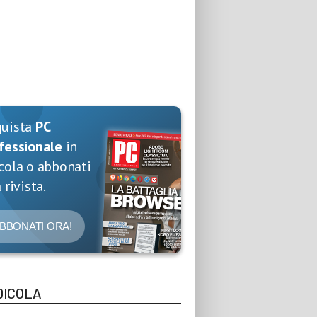
quista
PC
fessionale
in
cola o abbonati
 rivista.
BBONATI ORA!
DICOLA