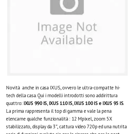
Novità anche in casa IXUS, ovvero le ultra-compatte hi-
tech della casa. Qui i modelli introdotti sono addirittura
quattro:
IXUS 990 IS, IXUS 110 IS, IXUS 100 IS e IXUS 95 IS
.
La prima rappresenta il top di gamma e vale la pena
elencarne qualche funzionalità : 12 Mpixel, zoom 5X
stabilizzato, display da 3″, cattura video 720p ed una nutrita