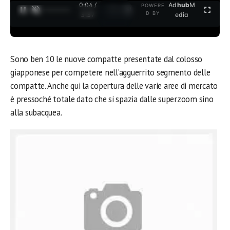
0:04 /
Ad
hub
M
POWERE
1
/
2
D BY
3:37
edia
Sono ben 10 le nuove compatte presentate dal colosso
giapponese per competere nell’agguerrito segmento delle
compatte.
Anche qui la copertura delle varie aree di mercato
è pressoché totale dato che si spazia dalle superzoom sino
alla subacquea.