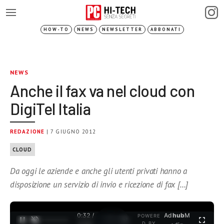
HOW-TO
NEWS
NEWSLETTER
ABBONATI
NEWS
Anche il fax va nel cloud con
DigiTel Italia
REDAZIONE
| 7 GIUGNO 2012
CLOUD
Da oggi le aziende e anche gli utenti privati hanno a
disposizione un servizio di invio e ricezione di fax […]
0:33 /
Ad
hub
M
POWERE
1
/
2
D BY