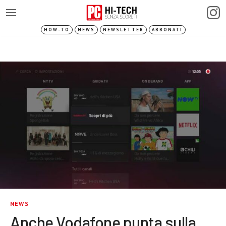
HOW-TO
NEWS
NEWSLETTER
ABBONATI
NEWS
Anche Vodafone punta sulla