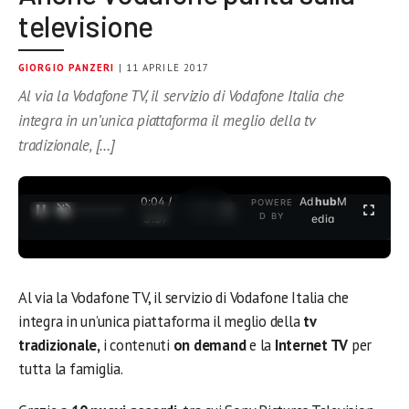
televisione
GIORGIO PANZERI
| 11 APRILE 2017
Al via la Vodafone TV, il servizio di Vodafone Italia che
integra in un’unica piattaforma il meglio della tv
tradizionale, […]
0:05 /
Ad
hub
M
POWERE
1
/
2
D BY
3:37
edia
Al via la Vodafone TV, il servizio di Vodafone Italia che
integra in un’unica piattaforma il meglio della
tv
tradizionale,
i contenuti
on demand
e
la
Internet TV
per
tutta la famiglia.