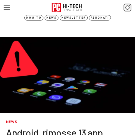
HOW-TO
NEWS
NEWSLETTER
ABBONATI
NEWS
Android, rimosse 13 app