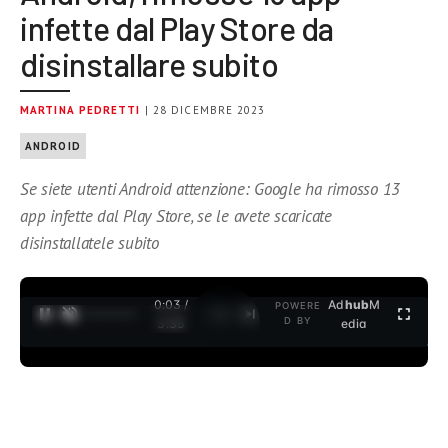
infette dal Play Store da
disinstallare subito
MARTINA PEDRETTI
| 28 DICEMBRE 2023
ANDROID
Se siete utenti Android attenzione: Google ha rimosso 13
app infette dal Play Store, se le avete scaricate
disinstallatele subito
0:04 /
Ad
hub
M
POWERE
1
/
2
D BY
3:35
edia