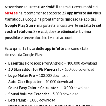
Attenzione agli utenti
Android
! Il team di ricerca mobile di
McAfee
ha recentemente scoperto
25 app infette dal virus
Xamalicious. Google ha prontamente
rimosso le app dal
Google Play Store
, ma poteste ancora averle
installate sul
vostro telefono
. Se è così, dovete
eliminarle il prima
possibile
e tenere d’occhio i vostri account.
Ecco quindi
la lista delle app infette
che sono state
rimosse da Google Play:
Essential Horoscope for Android
– 100.000 download
3D Skin Editor for PE Minecraft
– 100.000 download
Logo Maker Pro
– 100.000 download
Auto Click Repeater
– 10.000 download
Count Easy Calorie Calculator
– 10.000 download
Sound Volume Extender
– 5.000 download
LetterLink
– 1.000 download