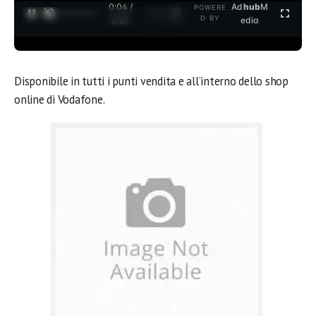
0:04 /
Ad
hub
M
POWERE
1
/
2
D BY
3:37
edia
Disponibile in tutti i punti vendita e all’interno dello shop
online di Vodafone.