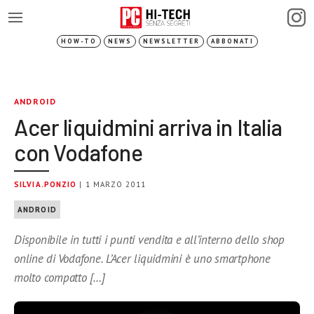
HOW-TO
NEWS
NEWSLETTER
ABBONATI
ANDROID
Acer liquidmini arriva in Italia
con Vodafone
SILVIA.PONZIO
| 1 MARZO 2011
ANDROID
Disponibile in tutti i punti vendita e all’interno dello shop
online di Vodafone. L’Acer liquidmini è uno smartphone
molto compatto […]