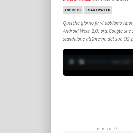
ANDROID
SMARTWATCH
Qualche giorno fa vi abbiamo riport
Android Wear 2.0: ora, Google si è 
standalone all’interno del suo OS 
0:05 / 3:37