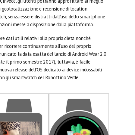
 invece, gli utenti potranno approfittare al meglio
i geolocalizzazione e recensione di location
h, senza essere distratti dall’uso dello smartphone
unzioni messe a disposizione dalla piattaforma.
e dati utili relativi alla propria dieta nonché
ver ricorrere continuamente all’uso del proprio
nicato la data esatta del lancio di Android Wear 2.0
e il primo semestre 2017), tuttavia, è facile
uova release dell’OS dedicato ai device indossabili
con gli smartwatch del Robottino Verde.