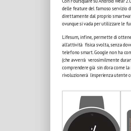
Con Foursquare su Android Wear 2.0,
delle feature del famoso servizio d
direttamente dal proprio smartwatc
ovunque si vada per utilizzare le f
Lifesum, infine, permette di ottener
all’attività fisica svolta, senza do
telefono smart. Google non ha comu
(che avverrà verosimilmente durant
comprendere già sin d’ora come la n
rivoluzionerà l’esperienza utente 