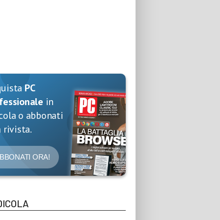
quista
PC
fessionale
in
cola o abbonati
 rivista.
BBONATI ORA!
DICOLA