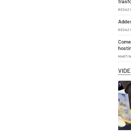
trasf
REDAZI
Addes
REDAZI
Come 
hosti
MARTIN
VID