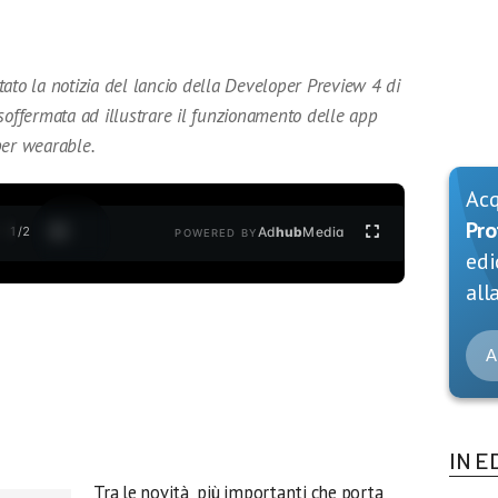
ato la notizia del lancio della Developer Preview 4 di
soffermata ad illustrare il funzionamento delle app
per wearable.
Ac
Pro
1
/
2
Ad
hub
Media
POWERED BY
edi
alla
A
IN E
Tra le novità più importanti che porta