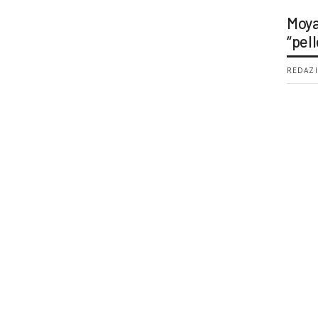
Moya
“pell
REDAZI