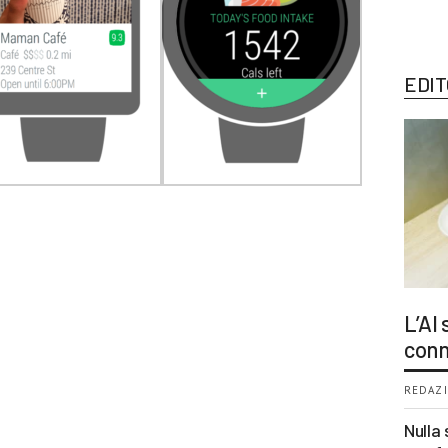
EDIT
L’AI
conn
REDAZI
Nulla 