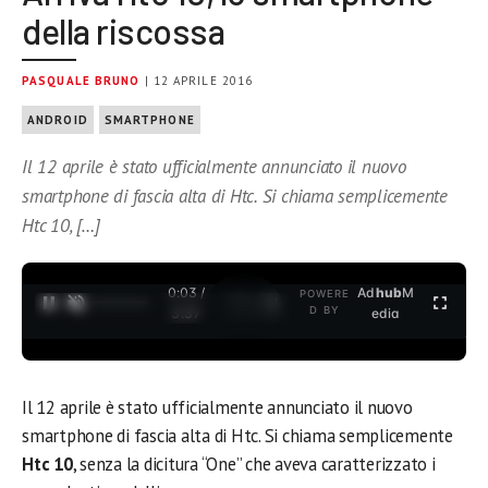
della riscossa
PASQUALE BRUNO
| 12 APRILE 2016
ANDROID
SMARTPHONE
Il 12 aprile è stato ufficialmente annunciato il nuovo
smartphone di fascia alta di Htc. Si chiama semplicemente
Htc 10, […]
0:04 /
Ad
hub
M
POWERE
1
/
2
D BY
3:37
edia
Il 12 aprile è stato ufficialmente annunciato il nuovo
smartphone di fascia alta di Htc. Si chiama semplicemente
Htc 10
, senza la dicitura “One” che aveva caratterizzato i