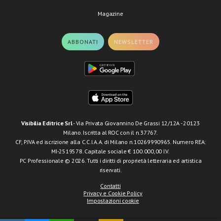
Magazine
ABBONATI
NEWSLETTER
Visibilia Editrice Srl
- Via Privata Giovannino De Grassi 12/12A - 20123
Milano. Iscritta al ROC con il n.37767.
CF, P.IVA ed iscrizione alla C.C.I.A.A. di Milano n.10269990965. Numero REA:
MI-2519578. Capitale sociale € 100.000,00 I.V.
PC Professionale © 2026. Tutti i diritti di proprietà letteraria ed artistica
riservati.
Contatti
Privacy e Cookie Policy
Impostazioni cookie