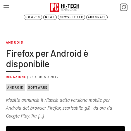
HOW-TO
NEWS
NEWSLETTER
ABBONATI
ANDROID
Firefox per Android è
disponibile
REDAZIONE
| 26 GIUGNO 2012
ANDROID
SOFTWARE
Mozilla annuncia il rilascio della versione mobile per
Android del browser Firefox, scaricabile già da ora da
Google Play. Tra […]