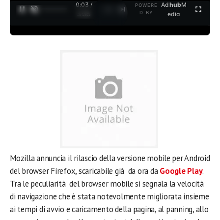
0:03 /
Ad
hub
M
POWERE
1
/
2
D BY
3:35
edia
Mozilla annuncia il rilascio della versione mobile per Android
del browser Firefox, scaricabile già da ora da
Google Play
.
Tra le peculiarità del browser mobile si segnala la velocità
di navigazione che è stata notevolmente migliorata insieme
ai tempi di avvio e caricamento della pagina, al panning, allo