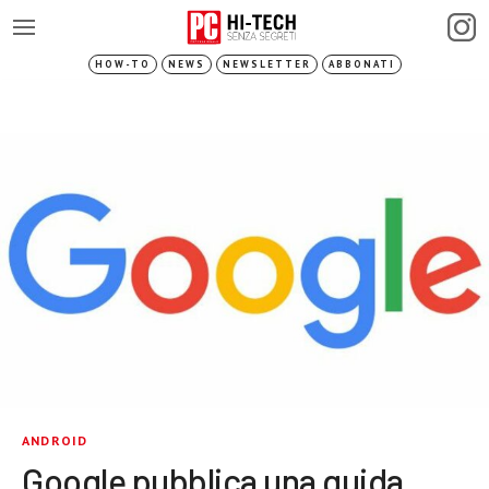
HOW-TO
NEWS
NEWSLETTER
ABBONATI
ANDROID
Google pubblica una guida