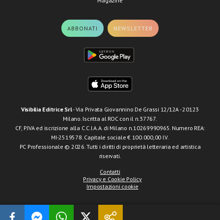
Magazine
ABBONATI
NEWSLETTER
Visibilia Editrice Srl
- Via Privata Giovannino De Grassi 12/12A - 20123
Milano. Iscritta al ROC con il n.37767.
CF, P.IVA ed iscrizione alla C.C.I.A.A. di Milano n.10269990965. Numero REA:
MI-2519578. Capitale sociale € 100.000,00 I.V.
PC Professionale © 2026. Tutti i diritti di proprietà letteraria ed artistica
riservati.
Contatti
Privacy e Cookie Policy
Impostazioni cookie