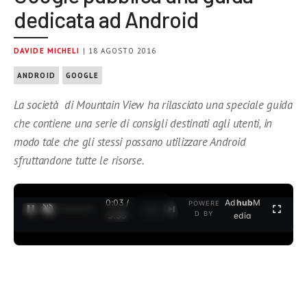
dedicata ad Android
DAVIDE MICHELI
| 18 AGOSTO 2016
ANDROID
GOOGLE
La società di Mountain View ha rilasciato una speciale guida
che contiene una serie di consigli destinati agli utenti, in
modo tale che gli stessi possano utilizzare Android
sfruttandone tutte le risorse.
0:04 /
Ad
hub
M
POWERE
1
/
2
D BY
3:35
edia