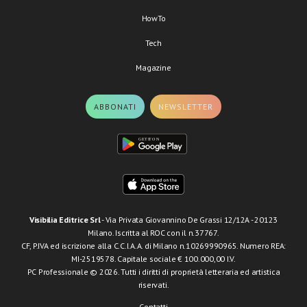
HowTo
Tech
Magazine
ABBONATI
NEWSLETTER
Visibilia Editrice Srl
- Via Privata Giovannino De Grassi 12/12A - 20123
Milano. Iscritta al ROC con il n.37767.
CF, P.IVA ed iscrizione alla C.C.I.A.A. di Milano n.10269990965. Numero REA:
MI-2519578. Capitale sociale € 100.000,00 I.V.
PC Professionale © 2026. Tutti i diritti di proprietà letteraria ed artistica
riservati.
Contatti