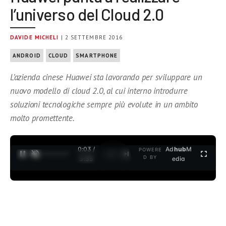
l’universo del Cloud 2.0
DAVIDE MICHELI
| 2 SETTEMBRE 2016
ANDROID
CLOUD
SMARTPHONE
L’azienda cinese Huawei sta lavorando per sviluppare un
nuovo modello di cloud 2.0, al cui interno introdurre
soluzioni tecnologiche sempre più evolute in un ambito
molto promettente.
0:04 /
Ad
hub
M
POWERE
1
/
2
D BY
3:35
edia