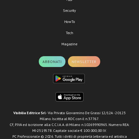
Security
HowTo
Tech
Magazine
ABBONATI
NEWSLETTER
Visibilia Editrice Srl
- Via Privata Giovannino De Grassi 12/12A - 20123
Milano. Iscritta al ROC con il n.37767.
CF, P.IVA ed iscrizione alla C.C.I.A.A. di Milano n.10269990965. Numero REA:
MI-2519578. Capitale sociale € 100.000,00 I.V.
PC Professionale © 2026. Tutti i diritti di proprietà letteraria ed artistica