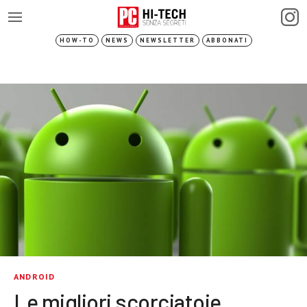
HOW-TO
NEWS
NEWSLETTER
ABBONATI
ANDROID
Le migliori scorciatoie