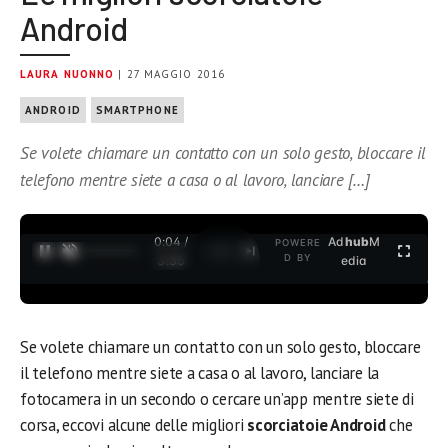
Android
LAURA NUONNO
| 27 MAGGIO 2016
ANDROID
SMARTPHONE
Se volete chiamare un contatto con un solo gesto, bloccare il
telefono mentre siete a casa o al lavoro, lanciare […]
0:04 /
Ad
hub
M
POWERE
1
/
2
D BY
3:35
edia
Se volete chiamare un contatto con un solo gesto, bloccare
il telefono mentre siete a casa o al lavoro, lanciare la
fotocamera in un secondo o cercare un’app mentre siete di
corsa, eccovi alcune delle migliori
scorciatoie Android
che