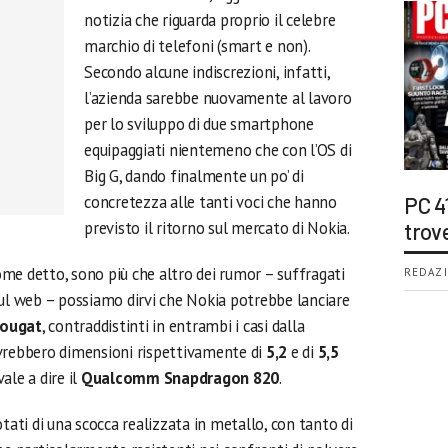
notizia che riguarda proprio il celebre
marchio di telefoni (smart e non).
Secondo alcune indiscrezioni, infatti,
l’azienda sarebbe nuovamente al lavoro
per lo sviluppo di due smartphone
equipaggiati nientemeno che con l’OS di
Big G, dando finalmente un po’ di
concretezza alle tanti voci che hanno
PC 4
previsto il ritorno sul mercato di Nokia.
trov
me detto, sono più che altro dei rumor – suffragati
REDAZI
sul web – possiamo dirvi che Nokia potrebbe lanciare
Nougat
, contraddistinti in entrambi i casi dalla
avrebbero dimensioni rispettivamente di
5,2
e di
5,5
vale a dire il
Qualcomm Snapdragon 820
.
tati di una scocca realizzata in metallo, con tanto di