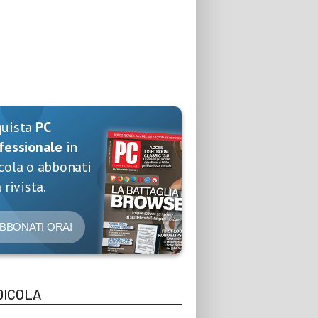
quista
PC
fessionale
in
cola o abbonati
 rivista.
BBONATI ORA!
DICOLA