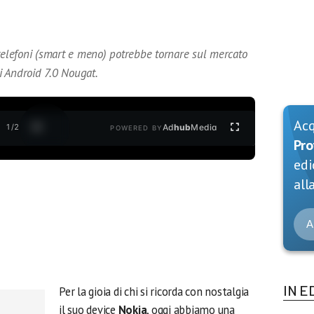
 telefoni (smart e meno) potrebbe tornare sul mercato
i Android 7.0 Nougat.
Ac
1
/
2
Ad
hub
Media
POWERED BY
Pro
edi
alla
A
IN E
Per la gioia di chi si ricorda con nostalgia
il suo device
Nokia
, oggi abbiamo una