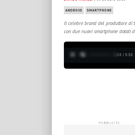
ANDROID
SMARTPHONE
Il celebre brand del produttore di
con due nuovi smartphone dotati d
0:04 / 3:35