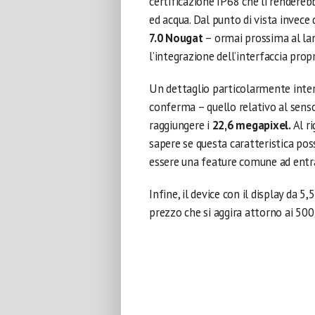
certificazione IP68 che li rendereb
ed acqua. Dal punto di vista invece 
7.0 Nougat
– ormai prossima al lan
l’integrazione dell’interfaccia prop
Un dettaglio particolarmente inte
conferma – quello relativo al sens
raggiungere i
22,6 megapixel.
Al ri
sapere se questa caratteristica pos
essere una feature comune ad entr
Infine, il device con il display da 5
prezzo che si aggira attorno ai 500 