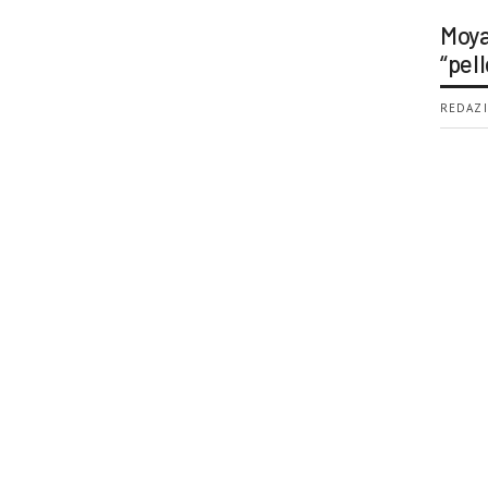
Moya
“pell
REDAZI