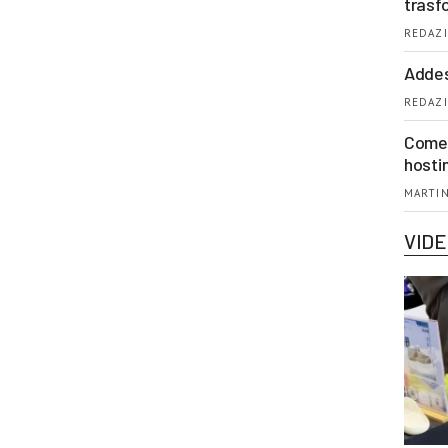
trasf
REDAZI
Addes
REDAZI
Come 
hosti
MARTIN
VID