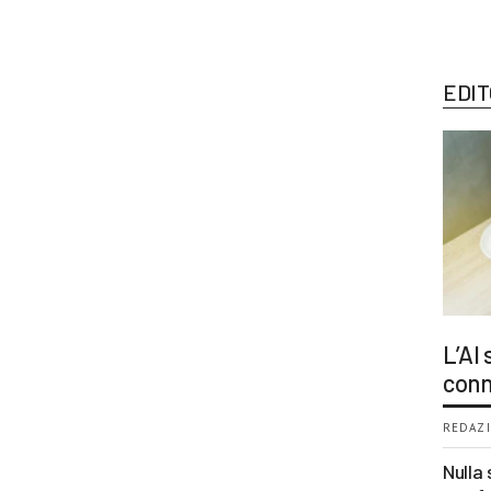
EDIT
L’AI
conn
REDAZI
Nulla 