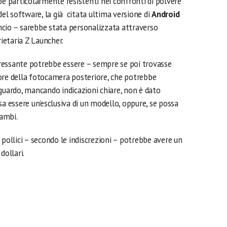
be particolarmente resistenti nei confronti di polvere
del software, la già citata ultima versione di
Android
cio – sarebbe stata personalizzata attraverso
rietaria Z Launcher.
ressante potrebbe essere – sempre se poi trovasse
ore della fotocamera posteriore, che potrebbe
guardo, mancando indicazioni chiare, non è dato
sa essere un’esclusiva di un modello, oppure, se possa
ambi.
,5 pollici – secondo le indiscrezioni – potrebbe avere un
dollari.