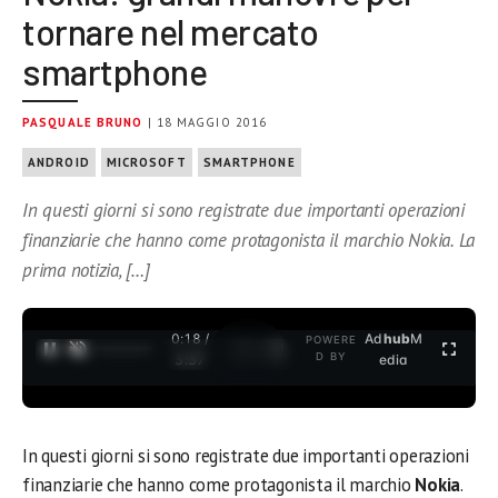
tornare nel mercato
smartphone
PASQUALE BRUNO
| 18 MAGGIO 2016
ANDROID
MICROSOFT
SMARTPHONE
In questi giorni si sono registrate due importanti operazioni
finanziarie che hanno come protagonista il marchio Nokia. La
prima notizia, […]
0:19 /
Ad
hub
M
POWERE
1
/
2
D BY
3:37
edia
In questi giorni si sono registrate due importanti operazioni
finanziarie che hanno come protagonista il marchio
Nokia
.