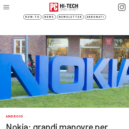
HOW-TO
NEWS
NEWSLETTER
ABBONATI
ANDROID
Nokia: grandi manovre per