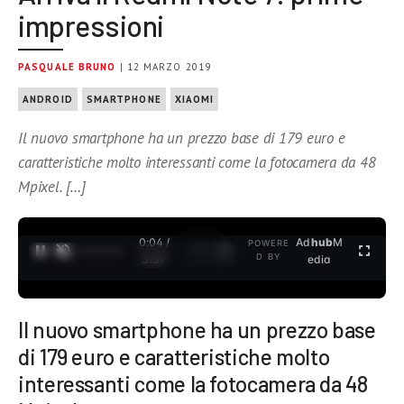
impressioni
PASQUALE BRUNO
| 12 MARZO 2019
ANDROID
SMARTPHONE
XIAOMI
Il nuovo smartphone ha un prezzo base di 179 euro e
caratteristiche molto interessanti come la fotocamera da 48
Mpixel. […]
0:05 /
Ad
hub
M
POWERE
1
/
2
D BY
3:37
edia
Il nuovo smartphone ha un prezzo base
di 179 euro e caratteristiche molto
interessanti come la fotocamera da 48