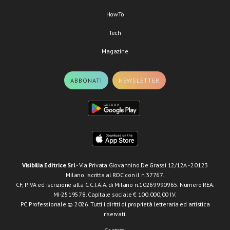
HowTo
Tech
Magazine
ABBONATI
NEWSLETTER
Visibilia Editrice Srl
- Via Privata Giovannino De Grassi 12/12A - 20123
Milano. Iscritta al ROC con il n.37767.
CF, P.IVA ed iscrizione alla C.C.I.A.A. di Milano n.10269990965. Numero REA:
MI-2519578. Capitale sociale € 100.000,00 I.V.
PC Professionale © 2026. Tutti i diritti di proprietà letteraria ed artistica
riservati.