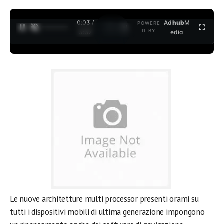
0:03 /
Ad
hub
M
POWERE
1
/
2
D BY
3:37
edia
Le nuove architetture multi processor presenti orami su
tutti i dispositivi mobili di ultima generazione impongono