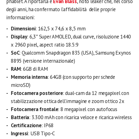
phablet. A riportarla è
Evan Blass
, noto leaker che, nel corso
degli anni, ha confermato l’affidabilità delle proprie
informazioni:
Dimensioni
: 162,5 x 74,6 x 8,5 mm
Display
: 6,3″ Super AMOLED, dual curve, risoluzione 1440
x 2960 pixel, aspect ratio 18.5:9
SoC
: Qualcomm Snapdragon 835 (USA), Samsung Exynos
8895 (versione internazionale)
RAM
: 6GB di RAM
Memoria interna
: 64GB (con supporto per schede
microSD)
Fotocamera posteriore
: dual-cam da 12 megapixel con
stabilizzazione ottica dell’immagine e zoom ottico 2x
Fotocamera frontale
: 8 megapixel con autofocus
Batteria
: 3.300 mAh con ricarica veloce e ricarica wireless
Certificazione
: IP68
Ingressi
: USB Tipo-C