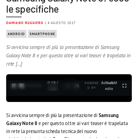
le specifiche
DAMIANO RUGGIERO
| 4 AGOSTO 2017
ANDROID
SMARTPHONE
Si avvicina sempre di più la presentazione di Samsung
Galaxy Note 8 e per questo oltre ai vari teaser è trapelata in
rete […]
0:18 /
Ad
hub
M
POWERE
1
/
2
D BY
3:35
edia
Si avvicina sempre di più la presentazione di
Samsung
Galaxy Note 8
e per questo oltre ai vari teaser è trapelata
in rete la presunta scheda tecnica del nuovo