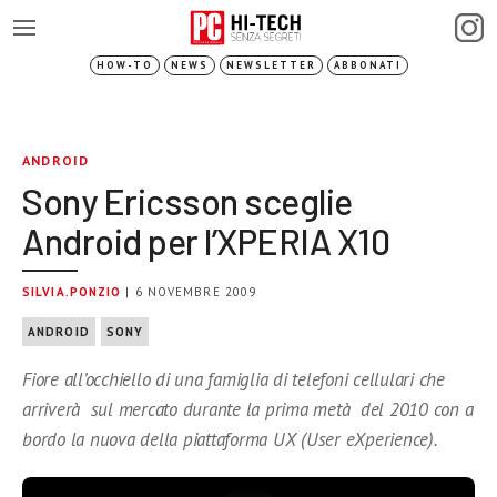
HOW-TO
NEWS
NEWSLETTER
ABBONATI
ANDROID
Sony Ericsson sceglie
Android per l’XPERIA X10
SILVIA.PONZIO
| 6 NOVEMBRE 2009
ANDROID
SONY
Fiore all’occhiello di una famiglia di telefoni cellulari che
arriverà sul mercato durante la prima metà del 2010 con a
bordo la nuova della piattaforma UX (User eXperience).