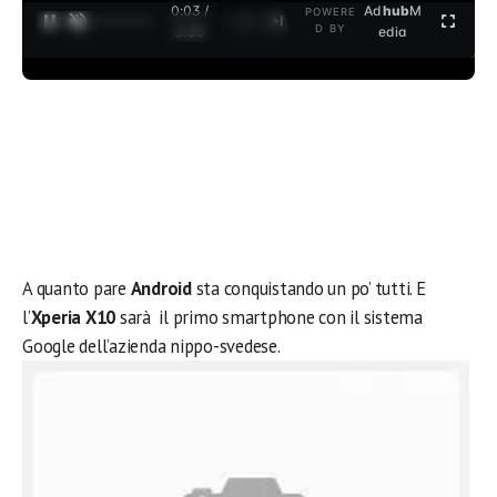
0:03 /
Ad
hub
M
POWERE
1
/
2
D BY
3:35
edia
A quanto pare
Android
sta conquistando un po’ tutti. E
l’
Xperia X10
sarà il primo smartphone con il sistema
Google dell’azienda nippo-svedese.