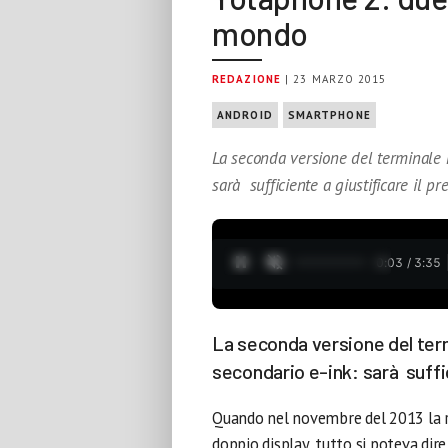
mondo
REDAZIONE
| 23 MARZO 2015
ANDROID
SMARTPHONE
La seconda versione del terminale 
sarà sufficiente a giustificare il
0:04 / 3:35
La seconda versione del term
secondario e-ink: sarà suffi
Quando nel novembre del 2013 la r
doppio display, tutto si poteva dir