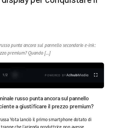
russo punta ancora sul pannello secondario e-ink:
 prezzo premium? Quando […]
1
/
2
Ad
hub
Media
POWERED BY
inale russo punta ancora sul pannello
ciente a giustificare il prezzo premium?
ussa Yota lanciò il primo smartphone dotato di
e tranne che l’azienda produttrice non avesse