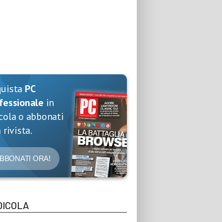
quista
PC
fessionale
in
cola o abbonati
 rivista.
BBONATI ORA!
DICOLA