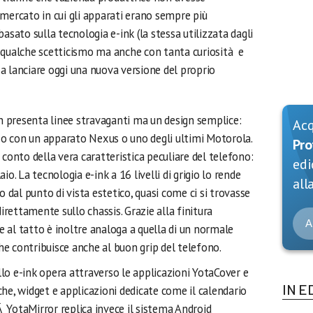
mercato in cui gli apparati erano sempre più
asato sulla tecnologia e-ink (la stessa utilizzata dagli
 qualche scetticismo ma anche con tanta curiosità e
a lanciare oggi una nuova versione del proprio
 presenta linee stravaganti ma un design semplice:
Ac
o con un apparato Nexus o uno degli ultimi Motorola.
Pro
 conto della vera caratteristica peculiare del telefono:
edi
laio. La tecnologia e-ink a 16 livelli di grigio lo rende
alla
dal punto di vista estetico, quasi come ci si trovasse
direttamente sullo chassis. Grazie alla finitura
A
 al tatto è inoltre analoga a quella di un normale
che contribuisce anche al buon grip del telefono.
IN E