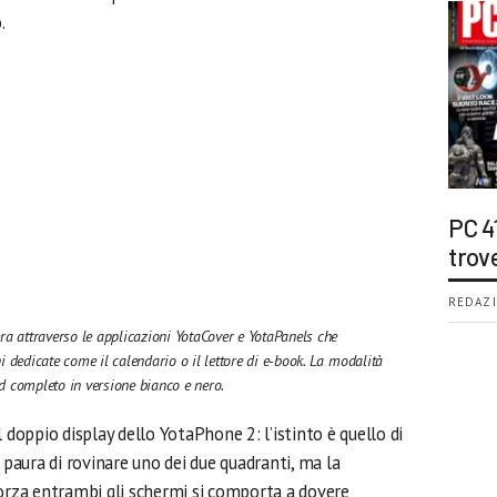
PC 4
trov
REDAZI
ra attraverso le applicazioni YotaCover e YotaPanels che
ni dedicate come il calendario o il lettore di e-book. La modalità
d completo in versione bianco e nero.
 doppio display dello YotaPhone 2: l’istinto è quello di
 paura di rovinare uno dei due quadranti, ma la
forza entrambi gli schermi si comporta a dovere