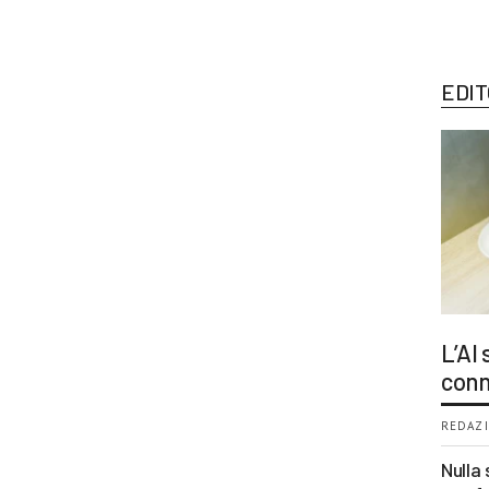
EDIT
L’AI
conn
REDAZI
Nulla 