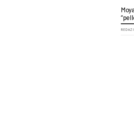
Moya
“pell
REDAZI