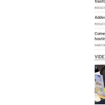
trasf
REDAZI
Addes
REDAZI
Come 
hosti
MARTIN
VID