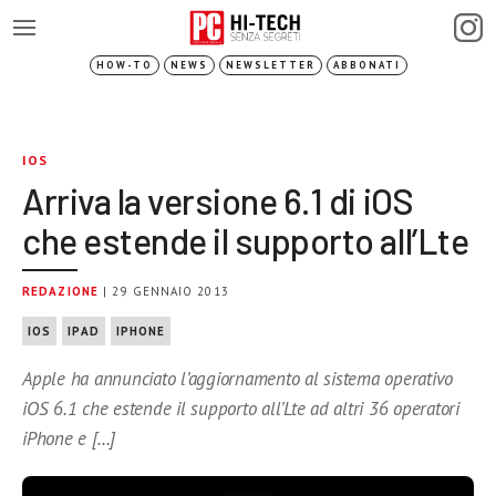
HOW-TO
NEWS
NEWSLETTER
ABBONATI
IOS
Arriva la versione 6.1 di iOS
che estende il supporto all’Lte
REDAZIONE
| 29 GENNAIO 2013
IOS
IPAD
IPHONE
Apple ha annunciato l’aggiornamento al sistema operativo
iOS 6.1 che estende il supporto all’Lte ad altri 36 operatori
iPhone e […]