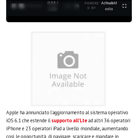
0:03 /
Ad
hub
M
POWERE
1
/
2
D BY
3:35
edia
Apple ha annunciato l’aggiornamento al sistema operativo
iOS 6.1 che estende il
supporto all’Lte
ad altri 36 operatori
iPhone e 23 operatori iPad a livello mondiale, aumentando
così le opportunità di navigare, scaricare e mandare in