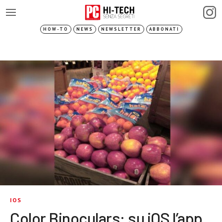
HOW-TO
NEWS
NEWSLETTER
ABBONATI
IOS
Color Binoculars: su iOS l’app