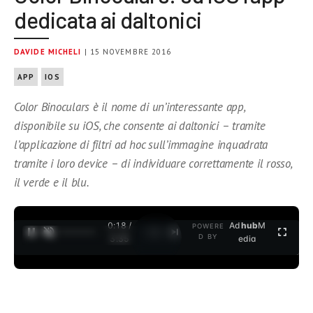
dedicata ai daltonici
DAVIDE MICHELI
| 15 NOVEMBRE 2016
APP
IOS
Color Binoculars è il nome di un’interessante app,
disponibile su iOS, che consente ai daltonici – tramite
l’applicazione di filtri ad hoc sull’immagine inquadrata
tramite i loro device – di individuare correttamente il rosso,
il verde e il blu.
0:19 /
Ad
hub
M
POWERE
1
/
2
D BY
3:35
edia