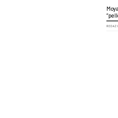
Moya
“pell
REDAZI