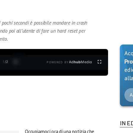
 pochi secondi è possibile mandare in crash
do poi all’utente di fare un hard reset per
nto.
Ac
Pro
1
/
2
Ad
hub
Media
POWERED BY
edi
alla
A
IN E
Occupiamoci ora di una notizia che