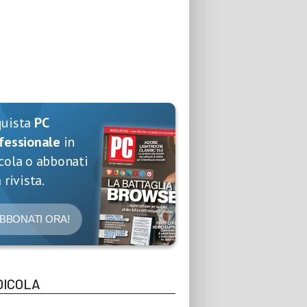
quista
PC
fessionale
in
cola o abbonati
 rivista.
BBONATI ORA!
DICOLA