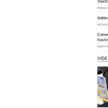
trasf
REDAZI
Addes
REDAZI
Come 
hosti
MARTIN
VID