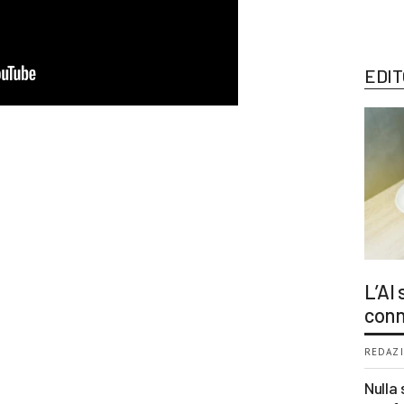
EDIT
L’AI
conn
REDAZI
Nulla 