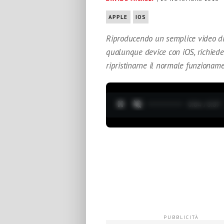
APPLE
IOS
Riproducendo un semplice video di
qualunque device con iOS, richieden
ripristinarne il normale funzioname
0:05 / 3:37