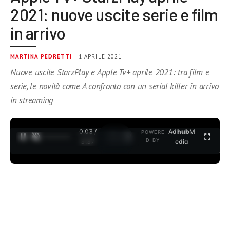
2021: nuove uscite serie e film
in arrivo
MARTINA PEDRETTI
| 1 APRILE 2021
Nuove uscite StarzPlay e Apple Tv+ aprile 2021: tra film e
serie, le novità come A confronto con un serial killer in arrivo
in streaming
0:04 /
Ad
hub
M
POWERE
1
/
2
D BY
3:37
edia