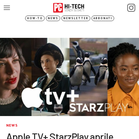
HOW-TO
NEWS
NEWSLETTER
ABBONATI
NEWS
Apple TV+ StarzPlay aprile