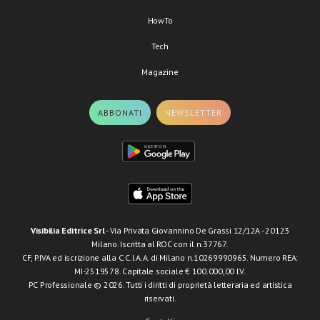
HowTo
Tech
Magazine
ABBONATI
NEWSLETTER
Visibilia Editrice Srl
- Via Privata Giovannino De Grassi 12/12A - 20123
Milano. Iscritta al ROC con il n.37767.
CF, P.IVA ed iscrizione alla C.C.I.A.A. di Milano n.10269990965. Numero REA:
MI-2519578. Capitale sociale € 100.000,00 I.V.
PC Professionale © 2026. Tutti i diritti di proprietà letteraria ed artistica
riservati.