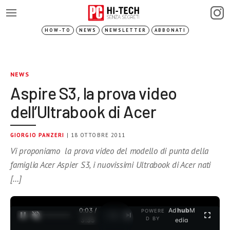
HOW-TO
NEWS
NEWSLETTER
ABBONATI
NEWS
Aspire S3, la prova video
dell’Ultrabook di Acer
GIORGIO PANZERI
| 18 OTTOBRE 2011
Vi proponiamo la prova video del modello di punta della
famiglia Acer Aspier S3, i nuovissimi Ultrabook di Acer nati
[…]
0:03 /
Ad
hub
M
POWERE
1
/
2
D BY
3:35
edia