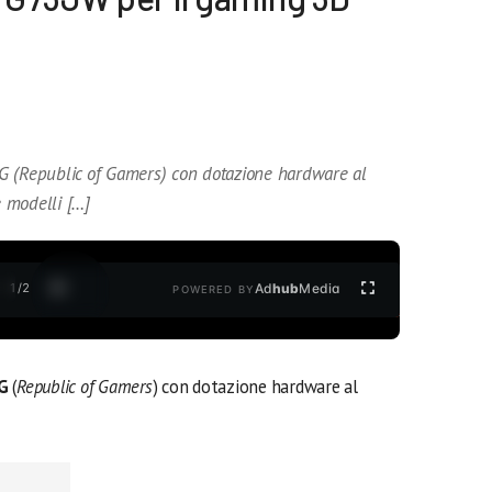
G (Republic of Gamers) con dotazione hardware al
e modelli […]
1
/
2
Ad
hub
Media
POWERED BY
G
(
Republic of Gamers
) con dotazione hardware al