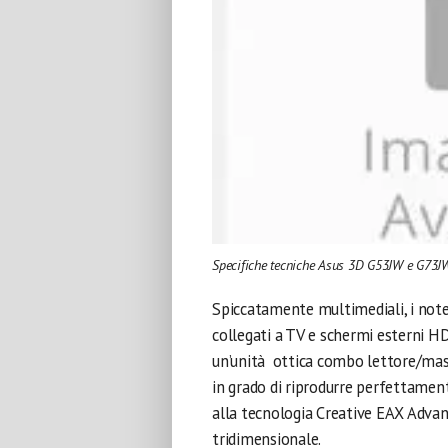
Specifiche tecniche Asus 3D G53JW e G73J
Spiccatamente multimediali, i no
collegati a TV e schermi esterni H
un’unità ottica combo lettore/mas
in grado di riprodurre perfettament
alla tecnologia Creative EAX Advan
tridimensionale.