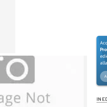
Ac
Pro
edi
alla
A
IN E