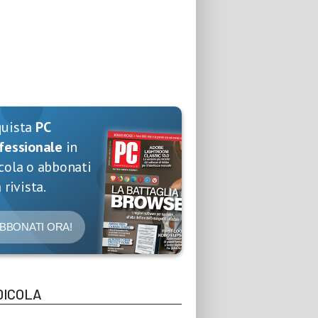
quista
PC
fessionale
in
cola o abbonati
 rivista.
BBONATI ORA!
DICOLA