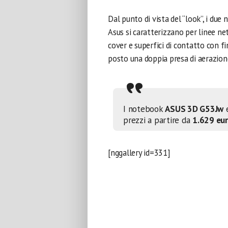
Dal punto di vista del “look”, i due
Asus si caratterizzano per linee net
cover e superfici di contatto con fin
posto una doppia presa di aerazion
I notebook
ASUS 3D G53Jw
prezzi a partire da
1.629 eu
[nggallery id=331]