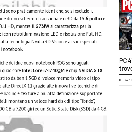
lli sono praticamente identiche, se si esclude il
spone di uno schermo tradizionale o 3D da
15.6 pollici
e
Full HD, mentre il
G73JW
si caratterizza per la
ci
con retroilluminazione LED e risoluzione Full HD.
alla tecnologia Nvidia 3D Vision e ai suoi speciali
ei notebook.
PC 4
iche dei due nuovi notebook ROG sono uguali.
trov
i quad core
Intel Core i7-I740QM
e chip
NVIDIA GTX
stito da ben 1.5GB di veloce memoria video di tipo
REDAZI
alle DirectX 11 grazie alle innovative tecniche di
Aliasing e texture a più alta definizione supportate
lli montano un veloce hard disk di tipo “ibrido”,
500 GB a 7.200 giri ed un Solid State Disk (SSD) da 4 GB.