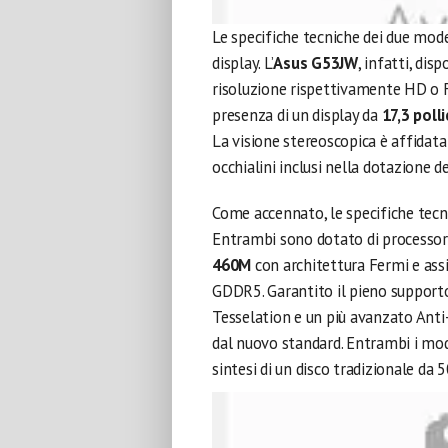
Le specifiche tecniche dei due mode
display. L’
Asus G53JW
, infatti, di
risoluzione rispettivamente HD o 
presenza di un display da
17,3 polli
La visione stereoscopica è affidata 
occhialini inclusi nella dotazione d
Come accennato, le specifiche tecn
Entrambi sono dotato di processor
460M
con architettura Fermi e assi
GDDR5. Garantito il pieno supporto 
Tesselation e un più avanzato Anti-
dal nuovo standard. Entrambi i mode
sintesi di un disco tradizionale da 