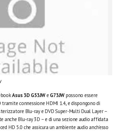
W
tebook
Asus 3D G53JW
e
G73JW
possono essere
D tramite connessione HDMI 1.4, e dispongono di
terizzatore Blu-ray e DVD Super-Multi Dual Layer –
e anche Blu-ray 3D – e di una sezione audio affidata
ced HD 5.0 che assicura un ambiente audio anch’esso