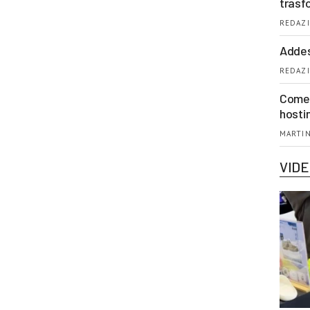
trasf
REDAZI
Addes
REDAZI
Come 
hosti
MARTIN
VID