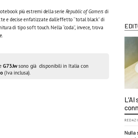
 notebook più estremi della serie
Republic of Gamers
di
te e decise enfatizzate dall’effetto “total black” di
EDIT
itura di tipo soft touch. Nella “coda”, invece, trova
e.
e
G73Jw
sono già disponibili in Italia con
ro
(Iva inclusa).
L’AI
conn
REDAZI
Nulla 