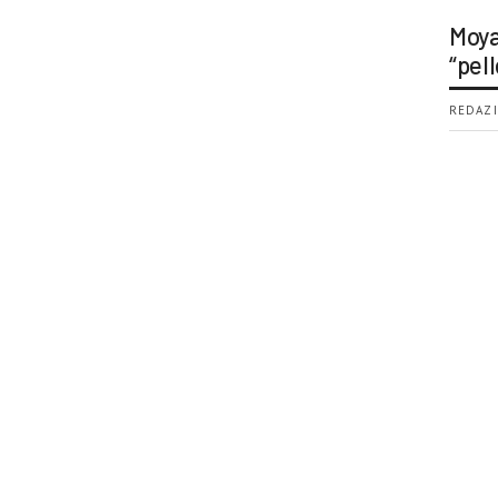
Moya
“pell
REDAZI