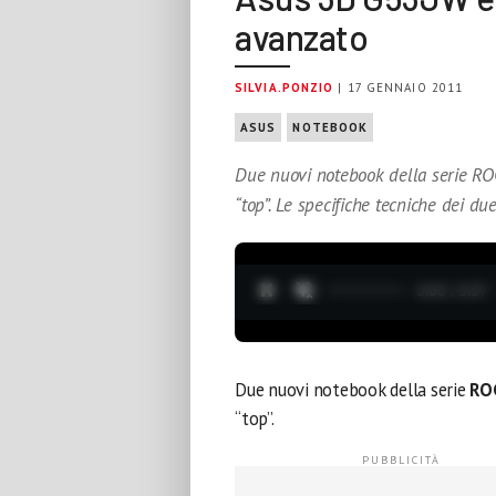
avanzato
SILVIA.PONZIO
| 17 GENNAIO 2011
ASUS
NOTEBOOK
Due nuovi notebook della serie RO
“top”. Le specifiche tecniche dei du
0:04 / 3:37
Due nuovi notebook della serie
RO
“top”.