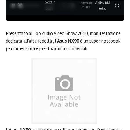
0:04 /
Ad
hub
M
POWERE
1
/
2
D BY
3:37
edia
Presentato al Top Audio Video Show 2010, manifestazione
dedicata all’alta fedeltà , l’
Asus NX90
è un super notebook
per dimensioni e prestazioni multimediali.
L’
Asus NX90
, realizzato in collaborazione con David Lewis –