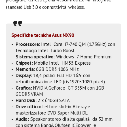
standard Usb 3.0 e connettività wireless.
Specifiche tecniche Asus NX90
Processore
: Intel Core i7-740 QM (1.73GHz) con
tecnologia Intel Turbo Boost
Sistema operativo
: Windows 7 Home Premium
Chipset:
Mobile Intel HM55 Express
Memoria
: 6GB DDR3 1066 MHz
Display:
18,4 pollici Full HD 16:9 con
retroilluminazione LED (ris.1920×1080 pixel)
Grafica:
NVIDIA GeForce GT 335M con 1GB
GDDR3 VRAM
Hard Disk:
2 x 640GB SATA
Drive ottico:
Lettore slot-in Blu-ray e
masterizzatore DVD Super Multi DL
Audio:
Speaker stereo di alta qualità da 32 mm
con sistema Bang&Olufsen ICEpower e