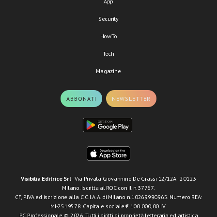
App
Security
HowTo
Tech
Magazine
ABBONATI
NEWSLETTER
Visibilia Editrice Srl
- Via Privata Giovannino De Grassi 12/12A - 20123
Milano. Iscritta al ROC con il n.37767.
CF, P.IVA ed iscrizione alla C.C.I.A.A. di Milano n.10269990965. Numero REA:
MI-2519578. Capitale sociale € 100.000,00 I.V.
PC Professionale © 2026. Tutti i diritti di proprietà letteraria ed artistica