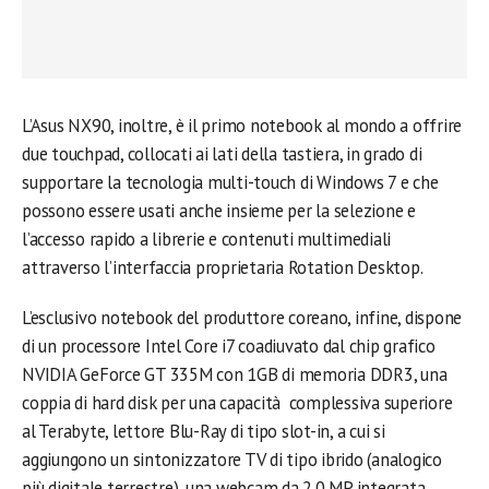
L’Asus NX90, inoltre, è il primo notebook al mondo a offrire
due touchpad, collocati ai lati della tastiera, in grado di
supportare la tecnologia multi-touch di Windows 7 e che
possono essere usati anche insieme per la selezione e
l’accesso rapido a librerie e contenuti multimediali
attraverso l’interfaccia proprietaria Rotation Desktop.
L’esclusivo notebook del produttore coreano, infine, dispone
di un processore Intel Core i7 coadiuvato dal chip grafico
NVIDIA GeForce GT 335M con 1GB di memoria DDR3, una
coppia di hard disk per una capacità complessiva superiore
al Terabyte, lettore Blu-Ray di tipo slot-in, a cui si
aggiungono un sintonizzatore TV di tipo ibrido (analogico
più digitale terrestre), una webcam da 2.0 MP integrata,