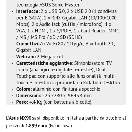
tecnologia ASUS Sonic Master
Interfacce:
2 x USB 3.0, 2 x USB 2.0 (1 condivisa
per E-SATA), 1 x RJ45 Gigabit LAN (10/100/1000
Mbps), 2 x Audio Jack (cuffie / microfono), 1 x
VGA, 1 x HDMI, 1 x S/PDIF, 1 x Card Reader: MMC
/ MS / MS Pro / xD / SD (SDHC)
Connettività :
Wi-Fi 802.11b/g/n, Bluetooth 2.1,
Gigabit LAN
Webcam:
2 Megapixel
Caratteristiche aggiuntive:
Sintonizzatore TV
ibrido (analogico e digitale terrestre); Dual
Touchpad con supporto alle funzionalità multi-
touch e interfaccia proprietaria Rotation Desktop
Colore:
alluminio con finitura a specchio
Dimensioni:
526 x280 x 30-43.8 mm
Peso:
4,4 Kg (con batteria a 6 celle)
L’
Asus NX90
sarà disponibile in Italia a partire da ottobre al
prezzo di
1.899 euro
(Iva inclusa).