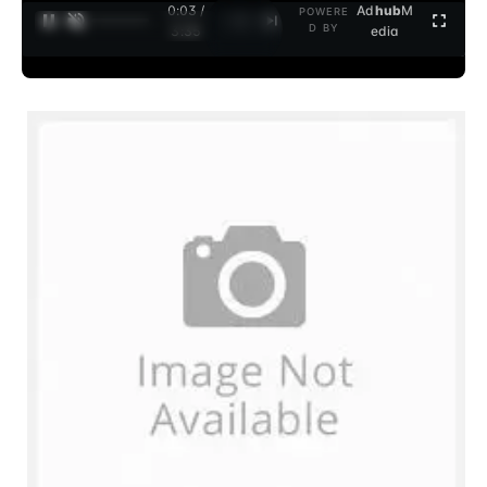
0:03 /
Ad
hub
M
POWERE
1
/
2
D BY
3:35
edia