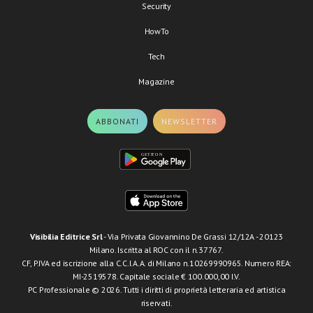
Security
HowTo
Tech
Magazine
ABBONATI
NEWSLETTER
Visibilia Editrice Srl
- Via Privata Giovannino De Grassi 12/12A - 20123
Milano. Iscritta al ROC con il n.37767.
CF, P.IVA ed iscrizione alla C.C.I.A.A. di Milano n.10269990965. Numero REA:
MI-2519578. Capitale sociale € 100.000,00 I.V.
PC Professionale © 2026. Tutti i diritti di proprietà letteraria ed artistica
riservati.