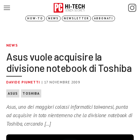
HOW-TO
NEWS
NEWSLETTER
ABBONATI
NEWS
Asus vuole acquisire la
divisione notebook di Toshiba
DAVIDE PIUMETTI
| 17 NOVEMBRE 2009
ASUS
TOSHIBA
Asus, uno dei maggiori colossi informatici taiwanesi, punta
ad acquisire in toto nientemeno che la divisione notebook di
Toshiba, cercando […]