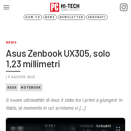
HOW-TO
NEWS
NEWSLETTER
ABBONATI
NEWS
Asus Zenbook UX305, solo
1,23 millimetri
| 5 AGOSTO 2015
ASUS
NOTEBOOK
Il nuovo ultrasottile di Asus è stato tra i primi a giungere in
Italia; al momento in cui scriviamo si […]
0:19 /
Ad
hub
M
POWERE
1
/
2
D BY