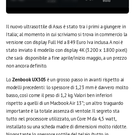
3:35
edia
Il nuovo ultrasottile di Asus è stato tra i primi a giungere in
Italia; al momento in cui scriviamo si trova in commercio la
versione con display Full Hd a 849 Euro Iva inclusa. A noi è
stato inviato il modello con display 4K (3.200 x 1.800 pixel)
che sarà disponibile a fine aprile/inizio maggio, a un prezzo
non ancora definito.
Lo
Zenbook UX305
è un grosso passo in avanti rispetto ai
modelli precedenti: lo spessore di 1,23 mm è davvero molto
basso, così come il peso di 1,2 kg. Valori ben inferiori
rispetto a quelli di un Macbook Air 13″; un altro traguardo
importante è la totale assenza di ventole. Il segreto sta
tutto nel processore utilizzato, un Core M da 4,5 watt,
installato su una scheda madre di dimensioni molto ridotte.
Nonostante lo spessore sottile del telaio (tutto in