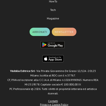
HowTo
Tech
Magazine
ABBONATI
NEWSLETTER
Visibilia Editrice Srl
- Via Privata Giovannino De Grassi 12/12A - 20123
Milano. Iscritta al ROC con il n.37767.
CF, P.IVA ed iscrizione alla C.C.I.A.A. di Milano n.10269990965. Numero REA:
MI-2519578. Capitale sociale € 100.000,00 I.V.
PC Professionale © 2026. Tutti i diritti di proprietà letteraria ed artistica
riservati.
Contatti
Privacy e Cookie Policy