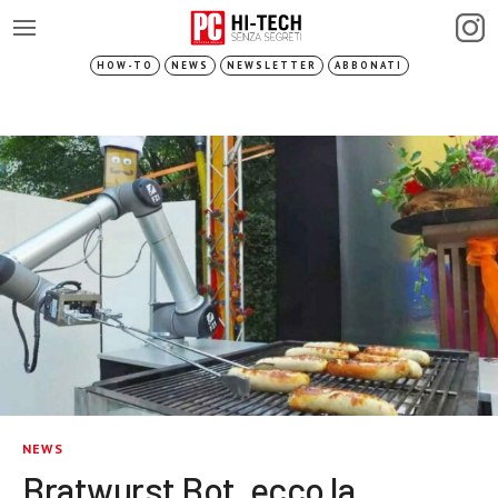
HOW-TO
NEWS
NEWSLETTER
ABBONATI
NEWS
Bratwurst Bot, ecco la