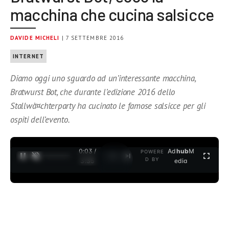
macchina che cucina salsicce
DAVIDE MICHELI
| 7 SETTEMBRE 2016
INTERNET
Diamo oggi uno sguardo ad un’interessante macchina,
Bratwurst Bot, che durante l’edizione 2016 dello
Stallwà¤chterparty ha cucinato le famose salsicce per gli
ospiti dell’evento.
0:04 /
Ad
hub
M
POWERE
1
/
2
D BY
3:35
edia