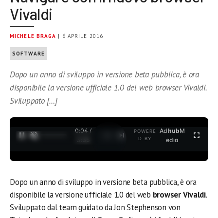
Vivaldi
MICHELE BRAGA
| 6 APRILE 2016
SOFTWARE
Dopo un anno di sviluppo in versione beta pubblica, è ora
disponibile la versione ufficiale 1.0 del web browser Vivaldi.
Sviluppato […]
0:05 /
Ad
hub
M
POWERE
1
/
2
D BY
3:35
edia
Dopo un anno di sviluppo in versione beta pubblica, è ora
disponibile la versione ufficiale 1.0 del web
browser Vivaldi
.
Sviluppato dal team guidato da Jon Stephenson von